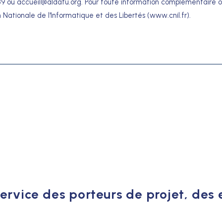
89 ou
accueil@aldatu.org
. Pour toute information complémentaire 
ationale de l'Informatique et des Libertés (www.cnil.fr).
ervice des porteurs de projet, des e