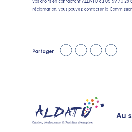
vos droits en contactant ALDATU au 05 59 70 28 
réclamation, vous pouvez contacter la Commission N
Linked In
Facebook
Twitter
Courriel
Partager
Au s