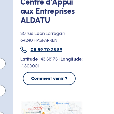
Centre d'Appui
aux Entreprises
ALDATU
30 rue Léon Larregain
64240 HASPARREN
05.59.70.28.89
Latitude
: 43.38173 |
Longitude
:
-1.303001
Comment venir ?