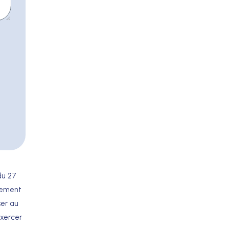
du 27
acement
ser au
exercer