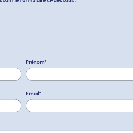
sant le formulaire ci-dessous :
Prénom
*
Email
*