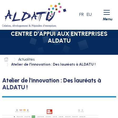
Aller au menu
Aller au contenu
Aller à la recherche
LANGUE ACTIVE
FR
EU
Menu
CENTRE D’APPUI AUX ENTREPRISES
ALDATU
Actualités
Atelier de l'innovation : Des lauréats à ALDATU !
Atelier de l'innovation : Des lauréats à
ALDATU !