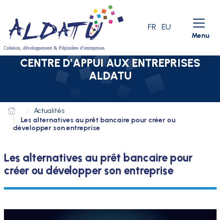
Aller au menu
Aller au contenu
Aller à la recherche
LANGUE ACTIVE
FR
EU
Menu
CENTRE D’APPUI AUX ENTREPRISES
ALDATU
Actualités
Les alternatives au prêt bancaire pour créer ou
développer son entreprise
Les alternatives au prêt bancaire pour
créer ou développer son entreprise