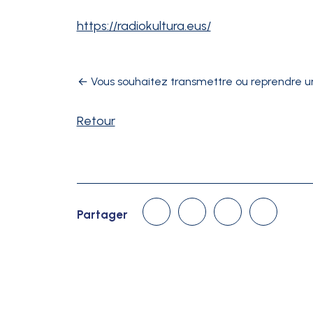
https://radiokultura.eus/
←
Vous souhaitez transmettre ou reprendre u
Retour
Linked In
Facebook
Twitter
Courriel
Partager