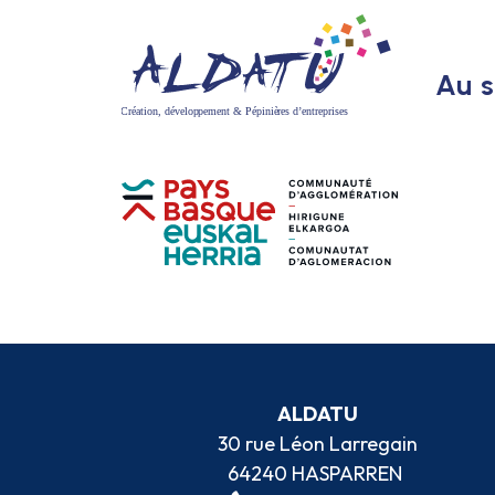
Au s
ALDATU
30 rue Léon Larregain
64240 HASPARREN