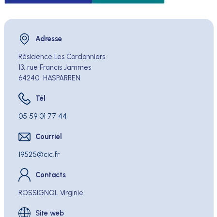
Adresse
Adresse
Résidence Les Cordonniers
13, rue Francis Jammes
64240
HASPARREN
Tél
Tél
05 59 01 77 44
Courriel
Courriel
19525
cic.fr
Contacts
ROSSIGNOL Virginie
Site web