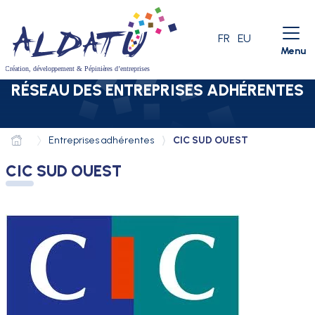
Aller au menu
Aller au contenu
Aller à la recherche
LANGUE ACTIVE
FR
EU
Menu
RÉSEAU DES ENTREPRISES ADHÉRENTES
Entreprises adhérentes
CIC SUD OUEST
CIC SUD OUEST