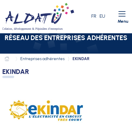
Aller au menu
Aller au contenu
Aller à la recherche
LANGUE ACTIVE
FR
EU
Menu
RÉSEAU DES ENTREPRISES ADHÉRENTES
Entreprises adhérentes
EKINDAR
EKINDAR