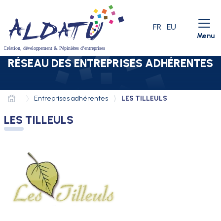
Aller au menu
Aller au contenu
Aller à la recherche
LANGUE ACTIVE
FR
EU
Menu
RÉSEAU DES ENTREPRISES ADHÉRENTES
Entreprises adhérentes
LES TILLEULS
LES TILLEULS