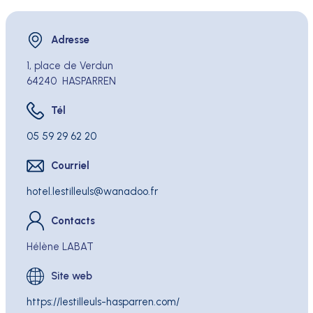
Adresse
Adresse
1, place de Verdun
64240
HASPARREN
Tél
Tél
05 59 29 62 20
Courriel
Courriel
hotel.lestilleuls
wanadoo.fr
Contacts
Hélène LABAT
Site web
https://lestilleuls-hasparren.com/