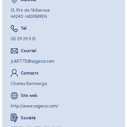
Adresse
15, Rte de l'Arberoue
64240
HASPARREN
Tél
Tél
05 59 29 11 15
Courriel
Courriel
jLAFITTE
sogeca.com
Contacts
Charles Benmergui
Site web
http://www.sogeca.com/
Société