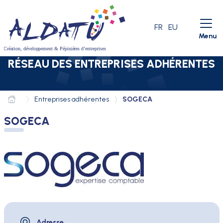
Aller au menu
Aller au contenu
Aller à la recherche
LANGUE ACTIVE
FR
EU
Menu
RÉSEAU DES ENTREPRISES ADHÉRENTES
Entreprises adhérentes
SOGECA
SOGECA
Adresse