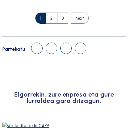
…
page
page
page
1
2
3
next
Linked In
Facebook
Twitter
Email
Partekatu
Elgarrekin, zure enpresa eta gure
lurraldea gara ditzagun.