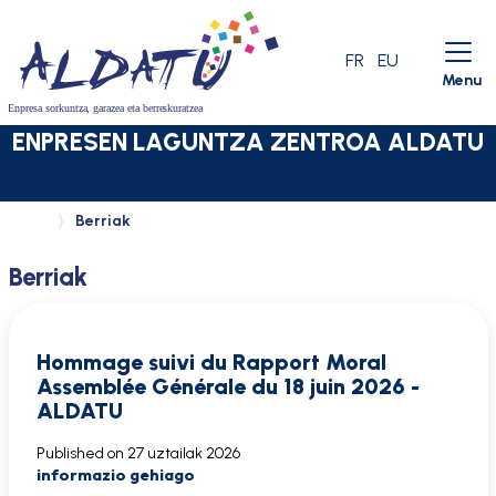
Skip to menu
Skip to main content
Skip to search
ACTIVE LANG
FR
EU
Menu
ENPRESEN LAGUNTZA ZENTROA ALDATU
Berriak
Berriak
Hommage suivi du Rapport Moral
Assemblée Générale du 18 juin 2026 -
ALDATU
Published on
27 uztailak 2026
informazio gehiago