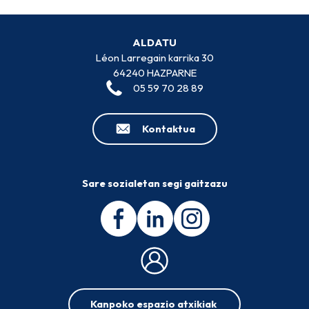
ALDATU
Léon Larregain karrika 30
64240 HAZPARNE
05 59 70 28 89
Kontaktua
Sare sozialetan segi gaitzazu
Kanpoko espazio atxikiak