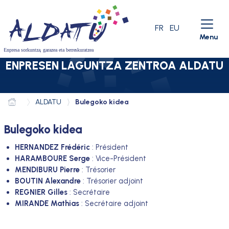
Skip to menu
Skip to main content
Skip to search
ACTIVE LANGU
FR
EU
Menu
ENPRESEN LAGUNTZA ZENTROA ALDATU
ALDATU
Bulegoko kidea
Bulegoko kidea
HERNANDEZ Frédéric
: Président
HARAMBOURE Serge
: Vice-Président
MENDIBURU Pierre
: Trésorier
BOUTIN Alexandre
: Trésorier adjoint
REGNIER Gilles
: Secrétaire
MIRANDE Mathias
: Secrétaire adjoint